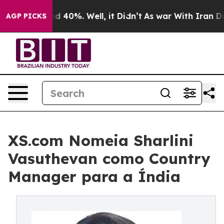
 Around 40%. Well, it Didn’t
As war With Iran Drove o
AGP PICKS
XS.com Nomeia Sharlini
Vasuthevan como Country
Manager para a Índia